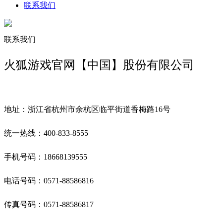
联系我们
联系我们
火狐游戏官网【中国】股份有限公司
地址：浙江省杭州市余杭区临平街道香梅路16号
统一热线：400-833-8555
手机号码：18668139555
电话号码：0571-88586816
传真号码：0571-88586817